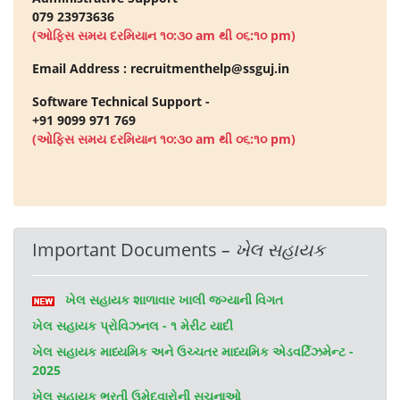
079 23973636
(ઓફિસ સમય દરમિયાન ૧૦:૩૦ am થી ૦૬:૧૦ pm)
Email Address : recruitmenthelp@ssguj.in
Software Technical Support -
+91 9099 971 769
(ઓફિસ સમય દરમિયાન ૧૦:૩૦ am થી ૦૬:૧૦ pm)
Important Documents
– ખેલ સહાયક
ખેલ સહાયક શાળાવાર ખાલી જગ્યાની વિગત
ખેલ સહાયક પ્રોવિઝનલ - ૧ મેરીટ યાદી
ખેલ સહાયક માધ્યમિક અને ઉચ્ચતર માધ્યમિક એડવર્ટિઝમેન્ટ -
2025
ખેલ સહાયક ભરતી ઉમેદવારોની સુચનાઓ